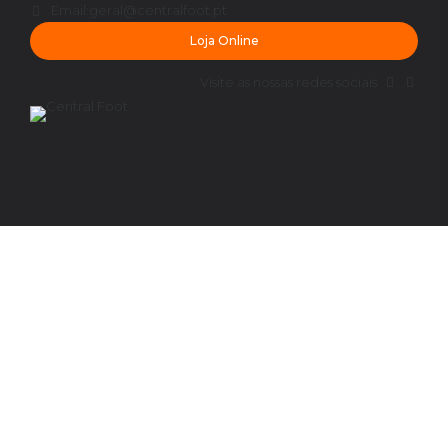
Email:
geral@centralfoot.pt
Loja Online
Visite as nossas redes sociais
Parceiros
O nosso projecto dispõe dos seguintes parceiros:
– Município de Ponte de Sor;
– Agrupamento de Escolas de Ponte de Sor;